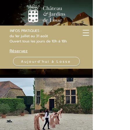
INFOS PRATIQUES :
du 1er juillet au 31 août
Ouvert
tous les jours
de 10h
à 18h
Réservez
Aujourd'hui à Losse