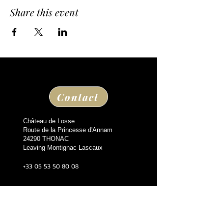
Share this event
Contact
Château de Losse
Route de la Princesse d'Annam
24290 THONAC
Leaving Montignac Lascaux
+33 05 53 50 80 08
losse@chateaudelosse.com
Suivez nous sur