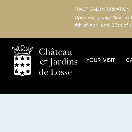
PRACTICAL INFORMATION
Open every days 11am to
4th of
April
until 30th of 
YOUR VISIT
C