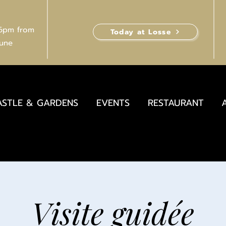
 6pm from
Today at Losse
June
ASTLE & GARDENS
EVENTS
RESTAURANT
Visite guidée