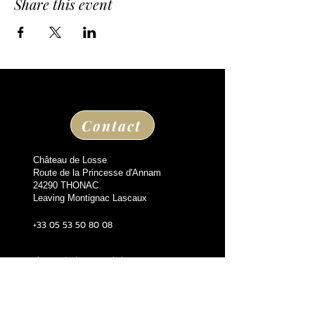
Share this event
Contact
Château de Losse
Route de la Princesse d'Annam
24290 THONAC
Leaving Montignac Lascaux
+33 05 53 50 80 08
losse@chateaudelosse.com
Suivez nous sur