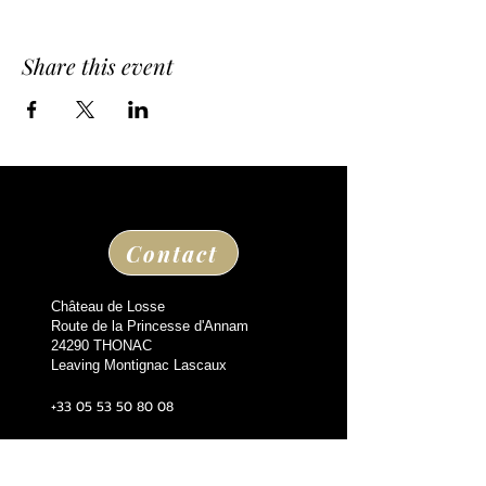
Share this event
Contact
Château de Losse
Route de la Princesse d'Annam
24290 THONAC
Leaving Montignac Lascaux
+33 05 53 50 80 08
losse@chateaudelosse.com