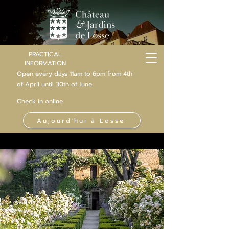
PRACTICAL
INFORMATION
Open every days 11am to 6pm from 4th
of
April
until 30th of June
Check in online
Aujourd'hui à Losse