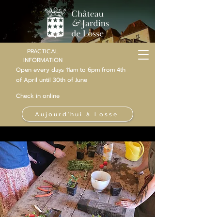
PRACTICAL
INFORMATION
Open every days 11am to 6pm from 4th
of
April
until 30th of June
Check in online
Aujourd'hui à Losse