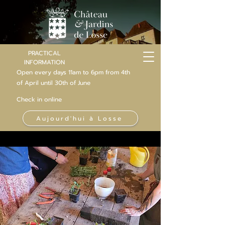
PRACTICAL
INFORMATION
Open every days 11am to 6pm from 4th
of
April
until 30th of June
Check in online
Aujourd'hui à Losse