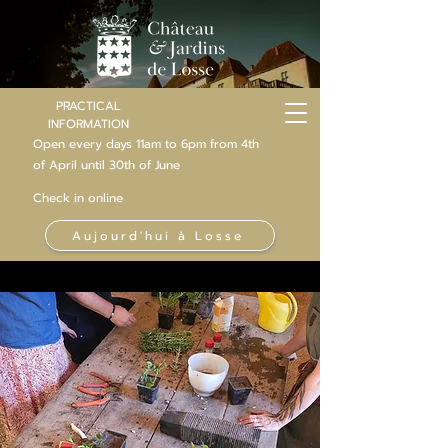
PRACTICAL
INFORMATION
Open every days 11am to 6pm from 4th
of
April
until 30th of June
Check in online
Aujourd'hui à Losse