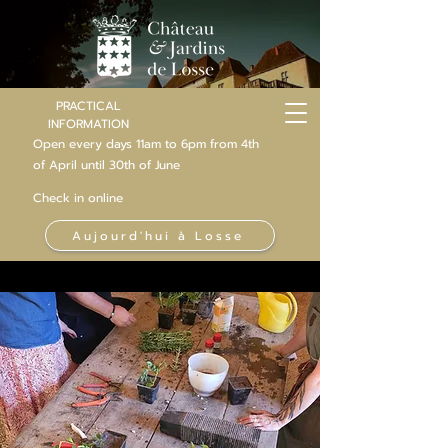
PRACTICAL
INFORMATION
Open every days 11am to 6pm from 4th
of
April
until 30th of June
Check in online
Aujourd'hui à Losse