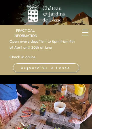
PRACTICAL
INFORMATION
Open every days 11am to 6pm from 4th
of
April
until 30th of June
Check in online
Aujourd'hui à Losse