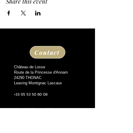
Share this event
Contact
Château de Losse
Route de la Princesse d'Annam
24290 THONAC
Leaving Montignac Lascaux
+33 05 53 50 80 08
losse@chateaudelosse.com
Suivez nous sur