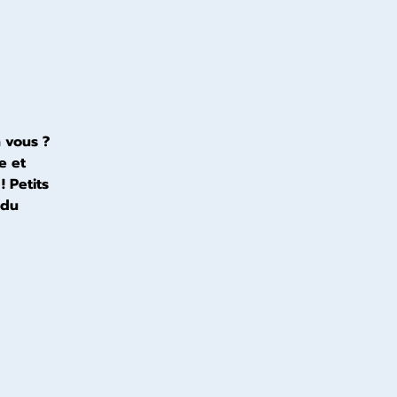
n vous ?
e et
 Petits
 du