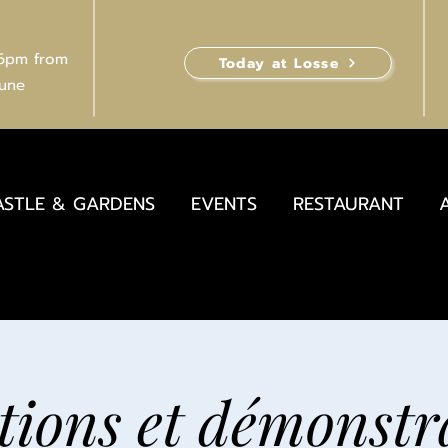
 6pm from
Today at Losse
June
ASTLE & GARDENS
EVENTS
RESTAURANT
ations et démonstr