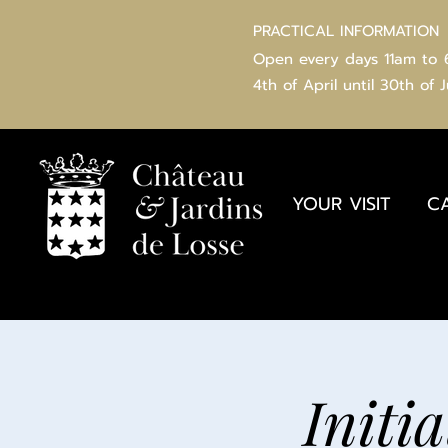
PRACTICAL INFORMATION
Open every days 11am to
4th of
April
until 30th of 
YOUR VISIT
C
Initi