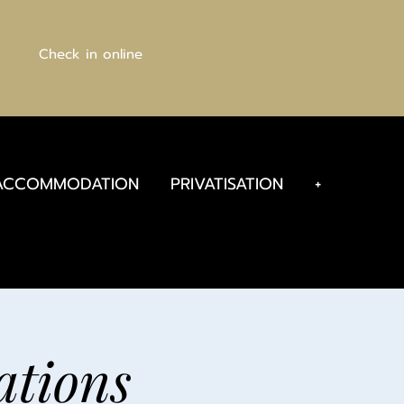
Check in online
ACCOMMODATION
PRIVATISATION
+
ations