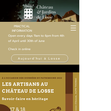
PRACTICAL
INFORMATION
Open every days 11am to 6pm from 4th
of
April
until 30th of June
Check in online
Aujourd'hui à Losse