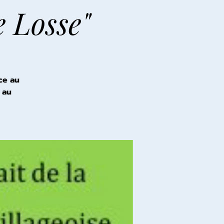
e Losse"
ce au
 au