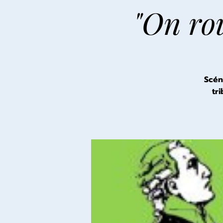
"On rou
Scén
tr