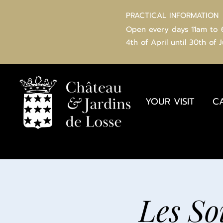
PRACTICAL INFORMATION
Open every days 11am to
4th of
April
until 30th of 
YOUR VISIT
C
Les So