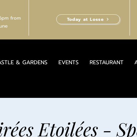
 6pm from
Today at Losse
June
ASTLE & GARDENS
EVENTS
RESTAURANT
irées Etoilées - Sp