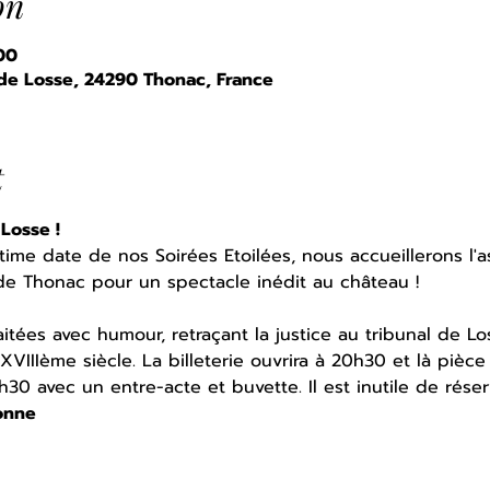
on
00
 de Losse, 24290 Thonac, France
t
Losse !
time date de nos Soirées Etoilées, nous accueillerons l'as
 de Thonac pour un spectacle inédit au château !
aitées avec humour, retraçant la justice au tribunal de L
XVIIIème siècle. La billeterie ouvrira à 20h30 et là pièce
30 avec un entre-acte et buvette. Il est inutile de réser
onne