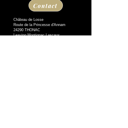
Contact
Château de Losse
Route de la Princesse d'Annam
24290 THONAC
Leaving Montignac Lascaux
+33 05 53 50 80 08
losse@chateaudelosse.com
Suivez nous sur
Information
THE VIDALIE GUEST HOUSE
BLOG