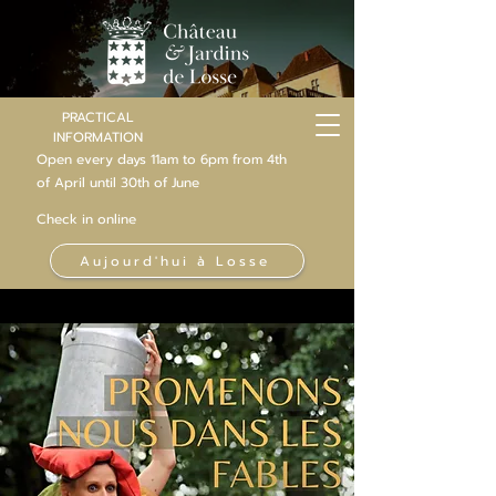
PRACTICAL
INFORMATION
Open every days 11am to 6pm from 4th
of
April
until 30th of June
Check in online
Aujourd'hui à Losse