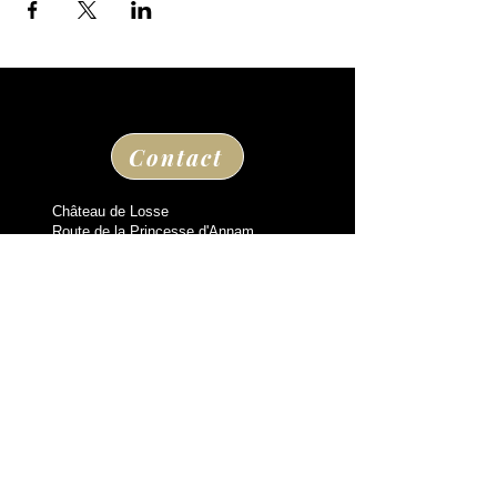
Contact
Château de Losse
Route de la Princesse d'Annam
24290 THONAC
Leaving Montignac Lascaux
+33 05 53 50 80 08
losse@chateaudelosse.com
Suivez nous sur