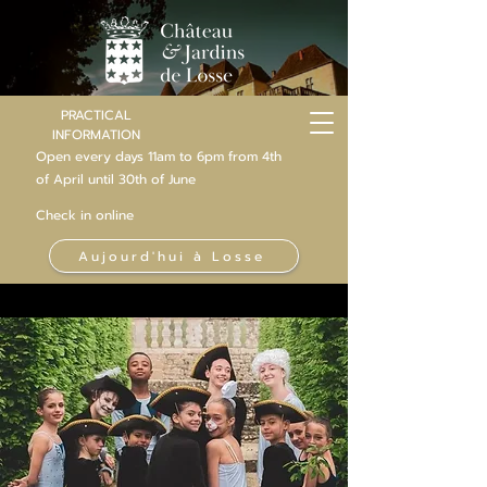
PRACTICAL
INFORMATION
Open every days 11am to 6pm from 4th
of
April
until 30th of June
Check in online
Aujourd'hui à Losse