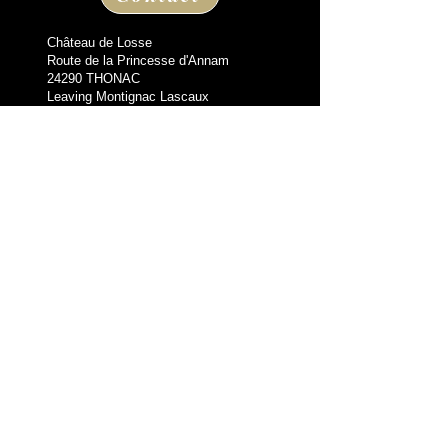
Château de Losse
Route de la Princesse d'Annam
24290 THONAC
Leaving Montignac Lascaux
+33 05 53 50 80 08
losse@chateaudelosse.com
Suivez nous sur
Information
THE VIDALIE GUEST HOUSE
BLOG
LEGAL NOTICES