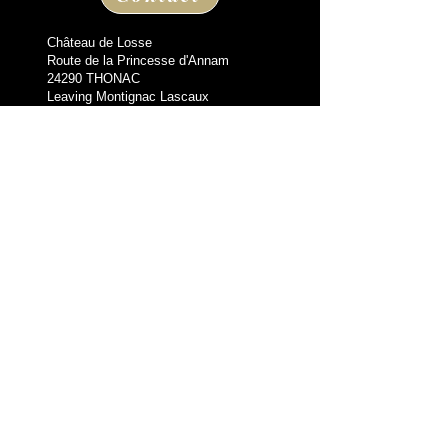
Château de Losse
Route de la Princesse d'Annam
24290 THONAC
Leaving Montignac Lascaux
+33 05 53 50 80 08
losse@chateaudelosse.com
Suivez nous sur
Information
THE VIDALIE GUEST HOUSE
BLOG
LEGAL NOTICES