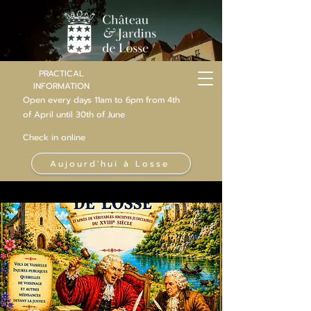
PRACTICAL
INFORMATION
Open every days 11am to 6pm from 4th
of
April
until 30th of June
Check in online
Aujourd'hui à Losse