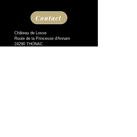
Contact
Château de Losse
Route de la Princesse d'Annam
24290 THONAC
Leaving Montignac Lascaux
+33 05 53 50 80 08
losse@chateaudelosse.com
Suivez nous sur
Information
THE VIDALIE GUEST HOUSE