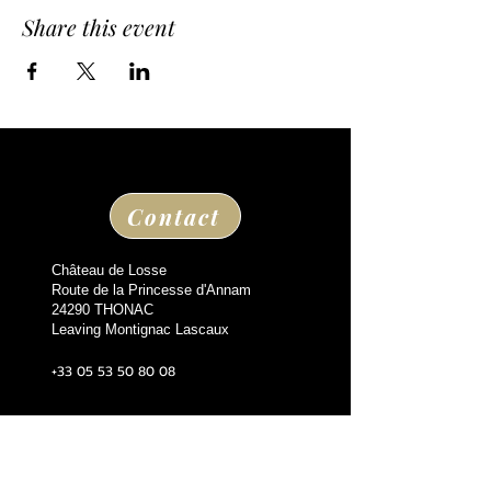
Share this event
Contact
Château de Losse
Route de la Princesse d'Annam
24290 THONAC
Leaving Montignac Lascaux
+33 05 53 50 80 08
losse@chateaudelosse.com
Suivez nous sur