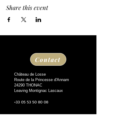
Share this event
Contact
Château de Losse
Route de la Princesse d'Annam
24290 THONAC
Leaving Montignac Lascaux
+33 05 53 50 80 08
losse@chateaudelosse.com
Suivez nous sur