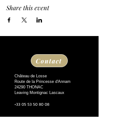
Share this event
Contact
Château de Losse
Route de la Princesse d'Annam
24290 THONAC
Leaving Montignac Lascaux
+33 05 53 50 80 08
losse@chateaudelosse.com
Suivez nous sur