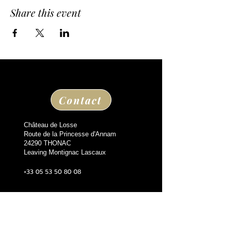
Share this event
Contact
Château de Losse
Route de la Princesse d'Annam
24290 THONAC
Leaving Montignac Lascaux
+33 05 53 50 80 08
losse@chateaudelosse.com
Suivez nous sur