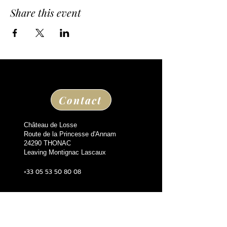
Share this event
Contact
Château de Losse
Route de la Princesse d'Annam
24290 THONAC
Leaving Montignac Lascaux
+33 05 53 50 80 08
losse@chateaudelosse.com
Suivez nous sur