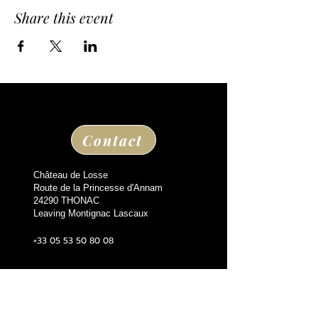
Share this event
Contact
Château de Losse
Route de la Princesse d'Annam
24290 THONAC
Leaving Montignac Lascaux
+33 05 53 50 80 08
losse@chateaudelosse.com
Suivez nous sur