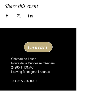
Share this event
Contact
Château de Losse
Route de la Princesse d'Annam
24290 THONAC
Leaving Montignac Lascaux
+33 05 53 50 80 08
losse@chateaudelosse.com
Suivez nous sur