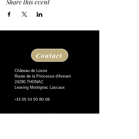
Share this event
Contact
Château de Losse
Route de la Princesse d'Annam
24290 THONAC
Leaving Montignac Lascaux
+33 05 53 50 80 08
losse@chateaudelosse.com
Suivez nous sur