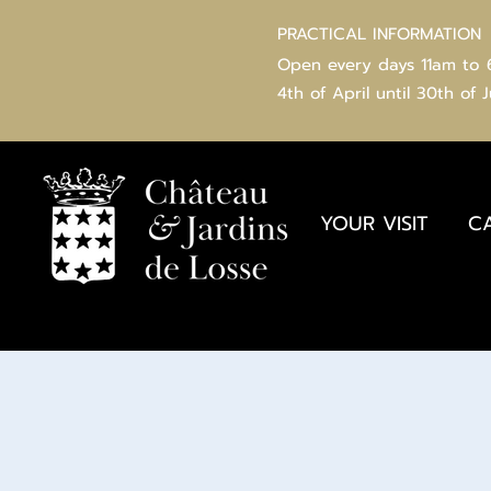
PRACTICAL INFORMATION
Open every days 11am to
4th of
April
until 30th of 
YOUR VISIT
C