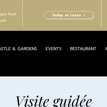
 6pm from
Today at Losse
June
ASTLE & GARDENS
EVENTS
RESTAURANT
Visite guidée