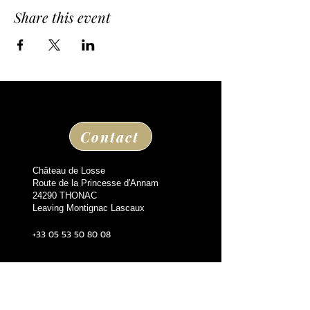
Share this event
Contact
Château de Losse
Route de la Princesse d'Annam
24290 THONAC
Leaving Montignac Lascaux
+33 05 53 50 80 08
losse@chateaudelosse.com
Suivez nous sur