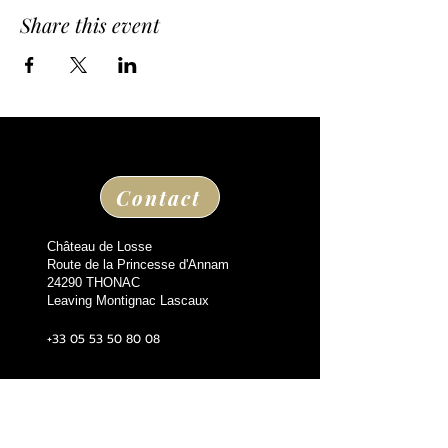
Share this event
Contact
Château de Losse
Route de la Princesse d'Annam
24290 THONAC
Leaving Montignac Lascaux
+33 05 53 50 80 08
losse@chateaudelosse.com
Suivez nous sur