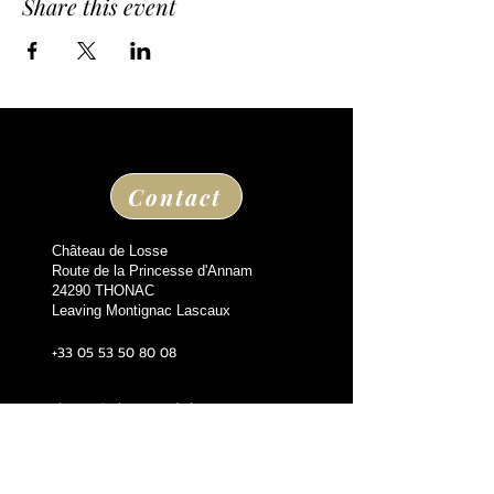
Share this event
Contact
Château de Losse
Route de la Princesse d'Annam
24290 THONAC
Leaving Montignac Lascaux
+33 05 53 50 80 08
losse@chateaudelosse.com
Suivez nous sur