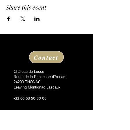
Share this event
Contact
Château de Losse
Route de la Princesse d'Annam
24290 THONAC
Leaving Montignac Lascaux
+33 05 53 50 80 08
losse@chateaudelosse.com
Suivez nous sur