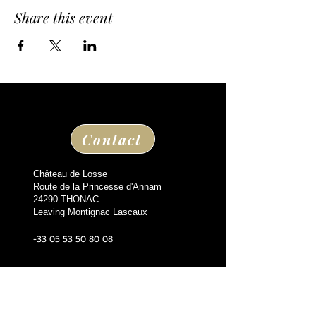
Share this event
Contact
Château de Losse
Route de la Princesse d'Annam
24290 THONAC
Leaving Montignac Lascaux
+33 05 53 50 80 08
losse@chateaudelosse.com
Suivez nous sur