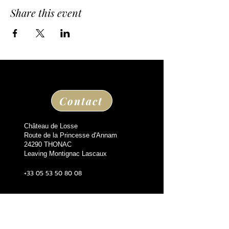
Share this event
Contact
Château de Losse
Route de la Princesse d'Annam
24290 THONAC
Leaving Montignac Lascaux
+33 05 53 50 80 08
losse@chateaudelosse.com
Suivez nous sur