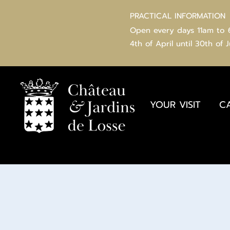
PRACTICAL INFORMATION
Open every days 11am to
4th of
April
until 30th of 
YOUR VISIT
C