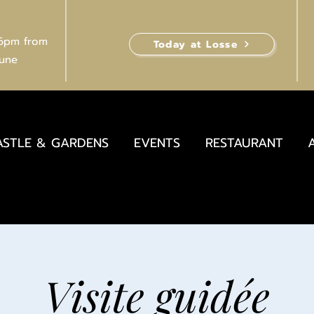
 6pm from
Today at Losse
June
ASTLE & GARDENS
EVENTS
RESTAURANT
Visite guidée