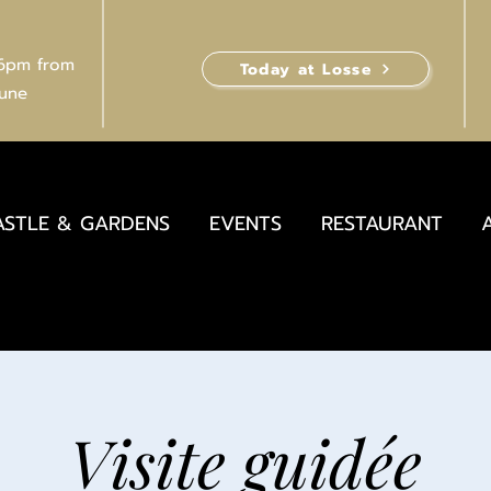
 6pm from
Today at Losse
June
ASTLE & GARDENS
EVENTS
RESTAURANT
Visite guidée