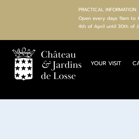
PRACTICAL INFORMATION
Open every days 11am to
4th of
April
until 30th of 
YOUR VISIT
C