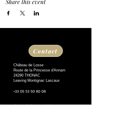
Share this event
Contact
Château de Losse
Route de la Princesse d'Annam
24290 THONAC
Leaving Montignac Lascaux
+33 05 53 50 80 08
losse@chateaudelosse.com
Suivez nous sur