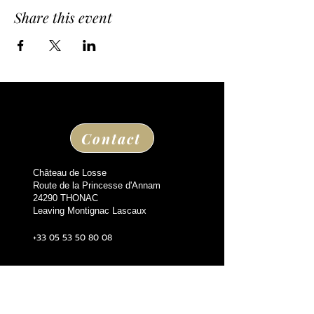
Share this event
Contact
Château de Losse
Route de la Princesse d'Annam
24290 THONAC
Leaving Montignac Lascaux
+33 05 53 50 80 08
losse@chateaudelosse.com
Suivez nous sur