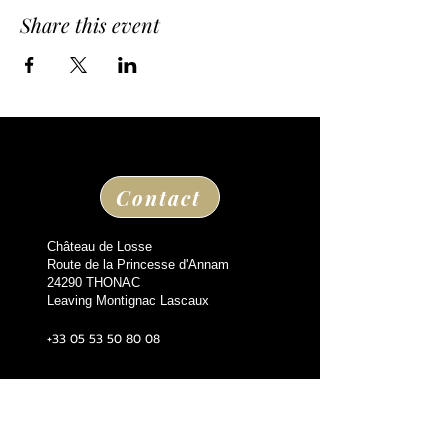
Share this event
Contact
Château de Losse
Route de la Princesse d'Annam
24290 THONAC
Leaving Montignac Lascaux
+33 05 53 50 80 08
losse@chateaudelosse.com
Suivez nous sur