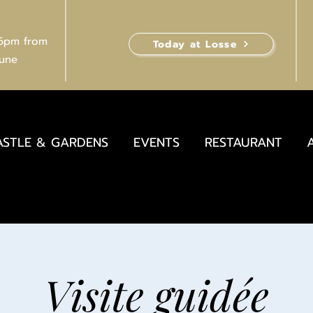
 6pm from
Today at Losse
June
ASTLE & GARDENS
EVENTS
RESTAURANT
Visite guidée