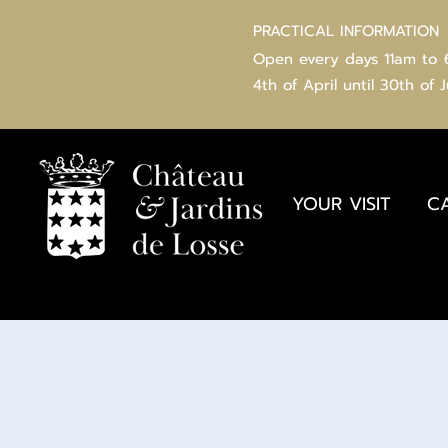
PRACTICAL INFORMATION
Open every days 11am to
4th of
April
until 30th of 
YOUR VISIT
C