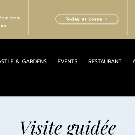
 6pm from
Today at Losse
June
ASTLE & GARDENS
EVENTS
RESTAURANT
Visite guidée