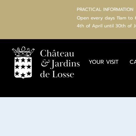
PRACTICAL INFORMATION
Open every days 11am to
4th of
April
until 30th of 
YOUR VISIT
C