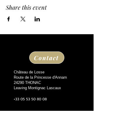
Share this event
Contact
Château de Losse
Route de la Princesse d'Annam
24290 THONAC
Leaving Montignac Lascaux
+33 05 53 50 80 08
losse@chateaudelosse.com
Suivez nous sur