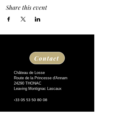
Share this event
Contact
Château de Losse
Route de la Princesse d'Annam
24290 THONAC
Leaving Montignac Lascaux
+33 05 53 50 80 08
losse@chateaudelosse.com
Suivez nous sur