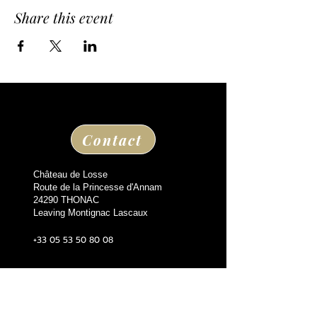
Share this event
Contact
Château de Losse
Route de la Princesse d'Annam
24290 THONAC
Leaving Montignac Lascaux
+33 05 53 50 80 08
losse@chateaudelosse.com
Suivez nous sur