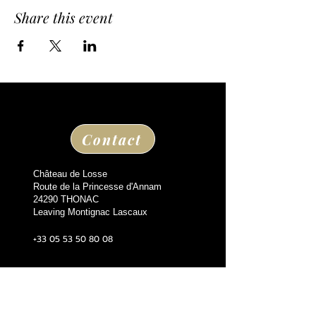
Share this event
Contact
Château de Losse
Route de la Princesse d'Annam
24290 THONAC
Leaving Montignac Lascaux
+33 05 53 50 80 08
losse@chateaudelosse.com
Suivez nous sur