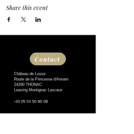
Share this event
Contact
Château de Losse
Route de la Princesse d'Annam
24290 THONAC
Leaving Montignac Lascaux
+33 05 53 50 80 08
losse@chateaudelosse.com
Suivez nous sur