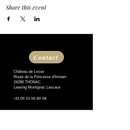
Share this event
Contact
Château de Losse
Route de la Princesse d'Annam
24290 THONAC
Leaving Montignac Lascaux
+33 05 53 50 80 08
losse@chateaudelosse.com
Suivez nous sur