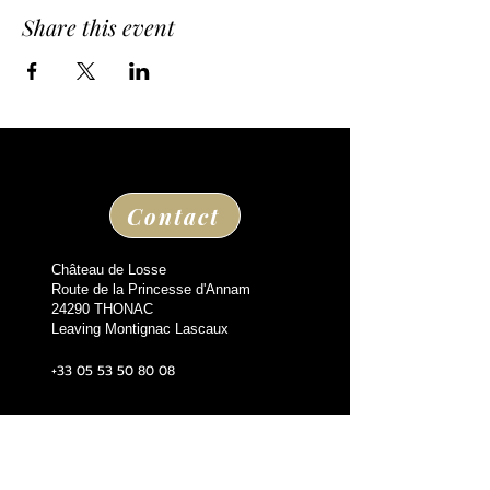
Share this event
Contact
Château de Losse
Route de la Princesse d'Annam
24290 THONAC
Leaving Montignac Lascaux
+33 05 53 50 80 08
losse@chateaudelosse.com
Suivez nous sur