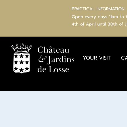
PRACTICAL INFORMATION
Open every days 11am to
4th of
April
until 30th of 
YOUR VISIT
C