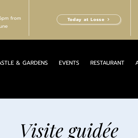
 6pm from
Today at Losse
June
ASTLE & GARDENS
EVENTS
RESTAURANT
Visite guidée