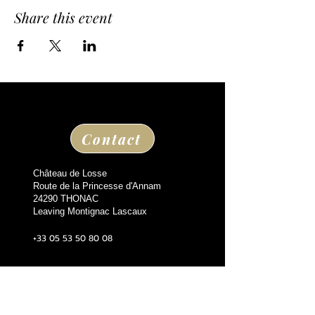
Share this event
Contact
Château de Losse
Route de la Princesse d'Annam
24290 THONAC
Leaving Montignac Lascaux
+33 05 53 50 80 08
losse@chateaudelosse.com
Suivez nous sur