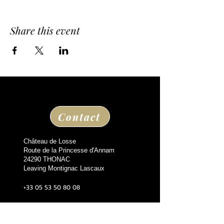
Share this event
Contact
Château de Losse
Route de la Princesse d'Annam
24290 THONAC
Leaving Montignac Lascaux
+33 05 53 50 80 08
losse@chateaudelosse.com