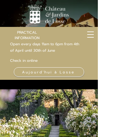
PRACTICAL
INFORMATION
Open every days 11am to 6pm from 4th
of
April
until 30th of June
Check in online
Aujourd'hui à Losse